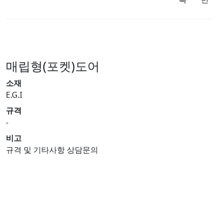
매립형(포켓)도어
소재
E.G.I
규격
-
비고
규격 및 기타사항 상담문의