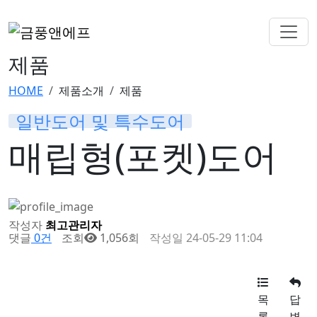
제품
HOME
제품소개
제품
일반도어 및 특수도어
매립형(포켓)도어
작성자
최고관리자
댓글
0건
조회
1,056회
작성일
24-05-29 11:04
목
답
록
변